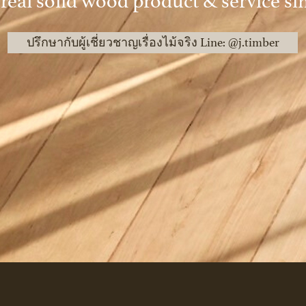
y
real
solid
wood product & service
si
ปรึกษากับผู้เชี่ยวชาญเรื่องไม้จริง Line: @j.timber