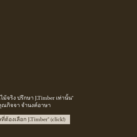
นไม้จริง ปรึกษา J.Timber เท่านั้น"
 คุณกิจจา จำนงค์อาษา
ที่ต้องเลือก J.Timber" (click!)