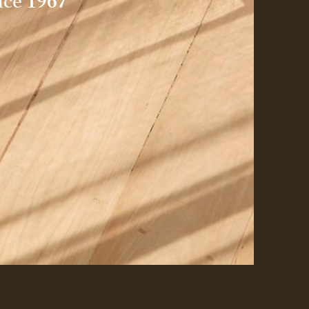
1
9
67
nce