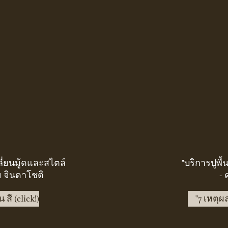
ลี่ยนมู้ดและสไตล์
"บริการปูพื้
 จินดาโชติ
-
สี (click!)
"7 เหตุผล