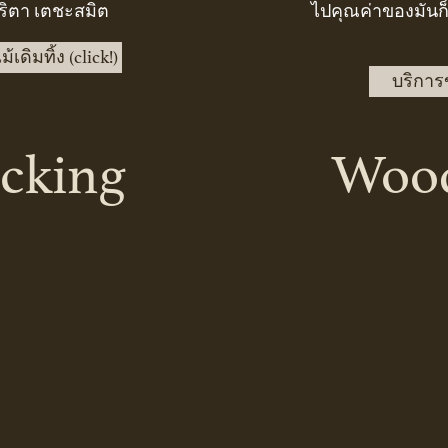
ริตา เตชะสมิต
ไปคุณค่าของมันก็จ
เดิมทิ้ง (click!)
บริการขั
cking
Wood