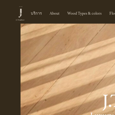
Home
บริการ
About
Wood Types & colors
Flo
J