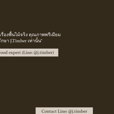
ญเรื่องพื้นไม้จริง คุณภาพพรีเมียม
ึกษา J.Timber เท่านั้น"
ood expert (Line: @j.timber)
Contact Line: @j.timber